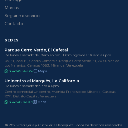
Marcas
Seguir mi servicio
Contacto
SEDES
Parque Cerro Verde, El Cafetal
De lunes a sabado de 10am a 7pm | Domingos de 11:30am a 6pm
05, E1, local E1, Centro Comercial Parque Cerro Verde, E1, 20 Subida de
Los Naranjos, Caracas 1083, Miranda, Venezuela
584249649857
Maps
Unicentro el Marqués, La California
De lunes a sabado de 9am a 6pm
Centro comercial Unicentro, Avenida Francisco de Miranda, Caracas
1071, Distrito Capital, Venezuela
584248941369
Maps
© 2026 Cerrajería y Cuchillería Henríquez. Todos los derechos reservados.