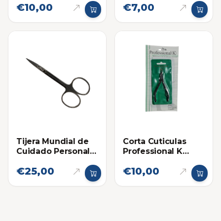
€10,00
€7,00
Corta Cuticulas
Tijera Mundial de
Professional K
Cuidado Personal
Verde
para Uñas y
€25,00
€10,00
Cuticulas