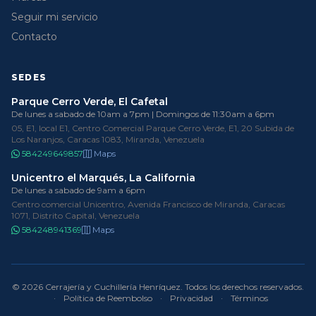
Seguir mi servicio
Contacto
SEDES
Parque Cerro Verde, El Cafetal
De lunes a sabado de 10am a 7pm | Domingos de 11:30am a 6pm
05, E1, local E1, Centro Comercial Parque Cerro Verde, E1, 20 Subida de
Los Naranjos, Caracas 1083, Miranda, Venezuela
584249649857
Maps
Unicentro el Marqués, La California
De lunes a sabado de 9am a 6pm
Centro comercial Unicentro, Avenida Francisco de Miranda, Caracas
1071, Distrito Capital, Venezuela
584248941369
Maps
© 2026 Cerrajería y Cuchillería Henríquez. Todos los derechos reservados.
·
Política de Reembolso
·
Privacidad
·
Términos