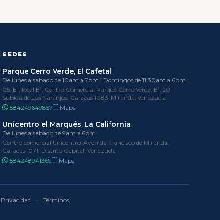
SEDES
Parque Cerro Verde, El Cafetal
De lunes a sabado de 10am a 7pm | Domingos de 11:30am a 6pm
05, E1, local E1, Centro Comercial Parque Cerro Verde, E1, 20
Subida de Los Naranjos, Caracas 1083, Miranda, Venezuela
584249649857
Maps
Unicentro el Marqués, La California
De lunes a sabado de 9am a 6pm
Centro comercial Unicentro, Avenida Francisco de Miranda,
Caracas 1071, Distrito Capital, Venezuela
584248941369
Maps
Privacidad
·
Términos