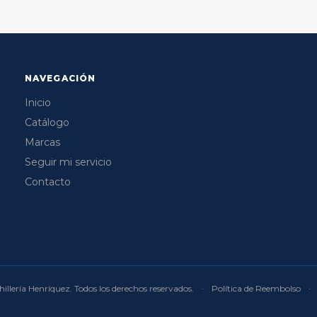
NAVEGACIÓN
Inicio
Catálogo
Marcas
Seguir mi servicio
Contacto
illería Henríquez. Todos los derechos reservados.
·
Política de Reembolso
·