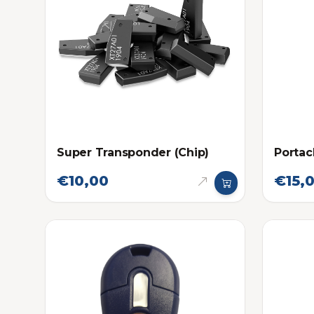
Super Transponder (Chip)
Portac
€10,00
€15,