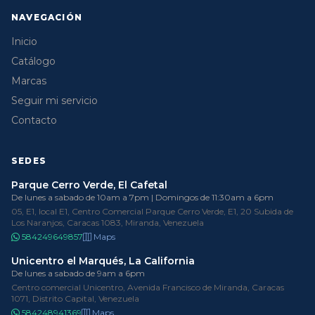
NAVEGACIÓN
Inicio
Catálogo
Marcas
Seguir mi servicio
Contacto
SEDES
Parque Cerro Verde, El Cafetal
De lunes a sabado de 10am a 7pm | Domingos de 11:30am a 6pm
05, E1, local E1, Centro Comercial Parque Cerro Verde, E1, 20 Subida de
Los Naranjos, Caracas 1083, Miranda, Venezuela
584249649857
Maps
Unicentro el Marqués, La California
De lunes a sabado de 9am a 6pm
Centro comercial Unicentro, Avenida Francisco de Miranda, Caracas
1071, Distrito Capital, Venezuela
584248941369
Maps