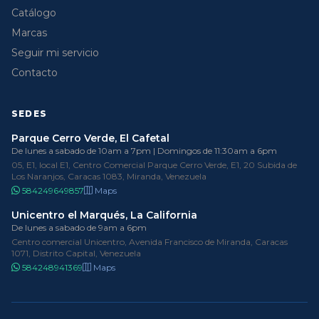
Catálogo
Marcas
Seguir mi servicio
Contacto
SEDES
Parque Cerro Verde, El Cafetal
De lunes a sabado de 10am a 7pm | Domingos de 11:30am a 6pm
05, E1, local E1, Centro Comercial Parque Cerro Verde, E1, 20 Subida de
Los Naranjos, Caracas 1083, Miranda, Venezuela
584249649857
Maps
Unicentro el Marqués, La California
De lunes a sabado de 9am a 6pm
Centro comercial Unicentro, Avenida Francisco de Miranda, Caracas
1071, Distrito Capital, Venezuela
584248941369
Maps