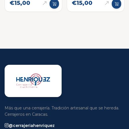
€15,00
€15,00
Más que una cerrajería. Tradición artesanal que se hereda.
Cerrajeros en Caracas.
@cerrajeriahenriquez