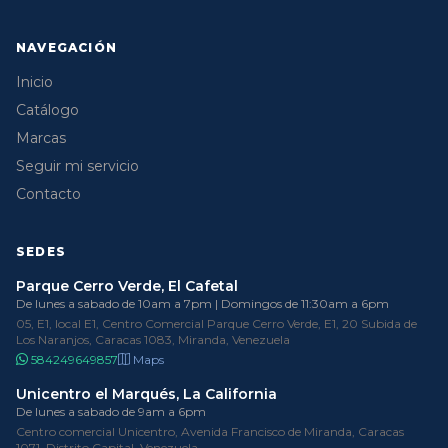
NAVEGACIÓN
Inicio
Catálogo
Marcas
Seguir mi servicio
Contacto
SEDES
Parque Cerro Verde, El Cafetal
De lunes a sabado de 10am a 7pm | Domingos de 11:30am a 6pm
05, E1, local E1, Centro Comercial Parque Cerro Verde, E1, 20 Subida de
Los Naranjos, Caracas 1083, Miranda, Venezuela
584249649857
Maps
Unicentro el Marqués, La California
De lunes a sabado de 9am a 6pm
Centro comercial Unicentro, Avenida Francisco de Miranda, Caracas
1071, Distrito Capital, Venezuela