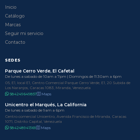
Inicio
Catálogo
Marcas
Seguir mi servicio
Contacto
SEDES
Parque Cerro Verde, El Cafetal
De lunes a sabado de 10am a 7pm | Domingos de 11:30am a 6pm
05, E1, local E1, Centro Comercial Parque Cerro Verde, E1, 20 Subida de
Los Naranjos, Caracas 1083, Miranda, Venezuela
584249649857
Maps
Unicentro el Marqués, La California
De lunes a sabado de 9am a 6pm
Centro comercial Unicentro, Avenida Francisco de Miranda, Caracas
1071, Distrito Capital, Venezuela
584248941369
Maps