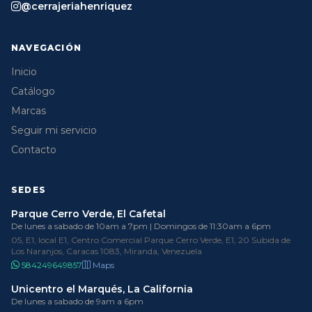
@cerrajeriahenriquez
NAVEGACIÓN
Inicio
Catálogo
Marcas
Seguir mi servicio
Contacto
SEDES
Parque Cerro Verde, El Cafetal
De lunes a sabado de 10am a 7pm | Domingos de 11:30am a 6pm
05, E1, local E1, Centro Comercial Parque Cerro Verde, E1, 20 Subida de
Los Naranjos, Caracas 1083, Miranda, Venezuela
584249649857
Maps
Unicentro el Marqués, La California
De lunes a sabado de 9am a 6pm