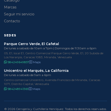
Catálogo
Marcas
Seguir mi servicio
Contacto
SEDES
Parque Cerro Verde, El Cafetal
De lunes a sabado de 10am a 7pm | Domingos de 11:30am a 6pm
05, E1, local E1, Centro Comercial Parque Cerro Verde, E1, 20 Subida de
Los Naranjos, Caracas 1083, Miranda, Venezuela
584249649857
Maps
Unicentro el Marqués, La California
De lunes a sabado de 9am a 6pm
Centro comercial Unicentro, Avenida Francisco de Miranda, Caracas
1071, Distrito Capital, Venezuela
584248941369
Maps
© 2026 Cerrajería y Cuchillería Henríquez. Todos los derechos reservados.