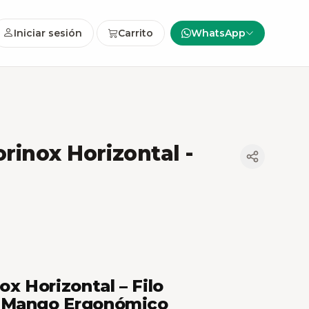
Iniciar sesión
Carrito
WhatsApp
orinox Horizontal
-
ox Horizontal – Filo
 Mango Ergonómico