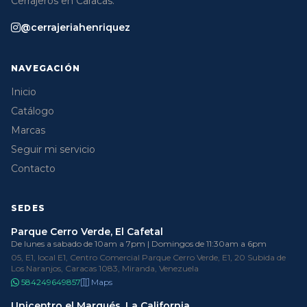
Cerrajeros en Caracas.
@cerrajeriahenriquez
NAVEGACIÓN
Inicio
Catálogo
Marcas
Seguir mi servicio
Contacto
SEDES
Parque Cerro Verde, El Cafetal
De lunes a sabado de 10am a 7pm | Domingos de 11:30am a 6pm
05, E1, local E1, Centro Comercial Parque Cerro Verde, E1, 20 Subida de
Los Naranjos, Caracas 1083, Miranda, Venezuela
584249649857
Maps
Unicentro el Marqués, La California