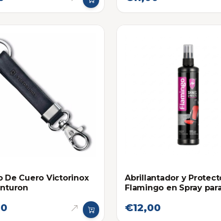
o De Cuero Victorinox
Abrillantador y Protect
inturon
Flamingo en Spray par
Plasticos, Cueros y Ca
00
€12,00
295ml