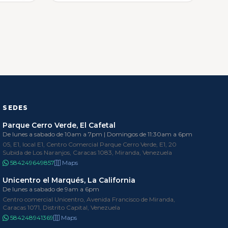
SEDES
Parque Cerro Verde, El Cafetal
De lunes a sabado de 10am a 7pm | Domingos de 11:30am a 6pm
05, E1, local E1, Centro Comercial Parque Cerro Verde, E1, 20
Subida de Los Naranjos, Caracas 1083, Miranda, Venezuela
584249649857
Maps
Unicentro el Marqués, La California
De lunes a sabado de 9am a 6pm
Centro comercial Unicentro, Avenida Francisco de Miranda,
Caracas 1071, Distrito Capital, Venezuela
584248941369
Maps