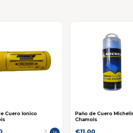
e Cuero Ionico
Paño de Cuero Micheli
is
Chamois
0
€11,00