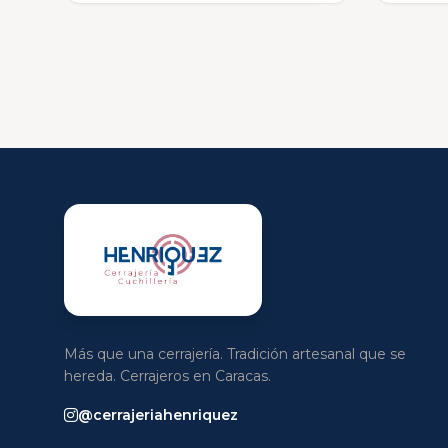
Más que una cerrajería. Tradición artesanal que se
hereda. Cerrajeros en Caracas.
@cerrajeriahenriquez