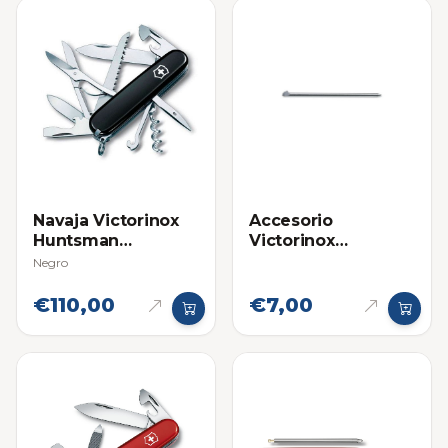
Navaja Victorinox
Accesorio
Huntsman
Victorinox
Multifuncional
Boligrafo Lapicero
Negro
Grande para Navaja
Multifuncional
€110,00
€7,00
Swiss Champ