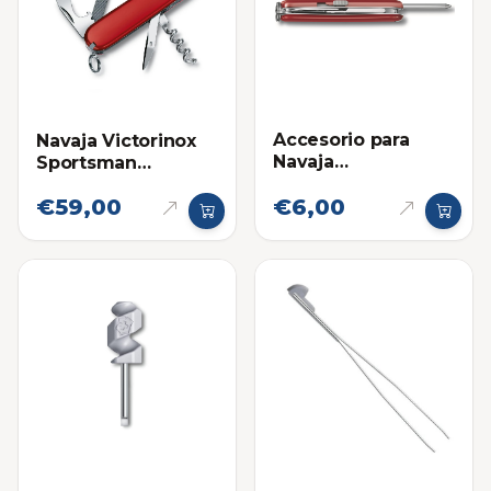
Accesorio para
Navaja Victorinox
Navaja
Sportsman
Multifuncional:
Multifuncional
€59,00
€6,00
Bolígrafo Corto
Victorinox -
Repuesto