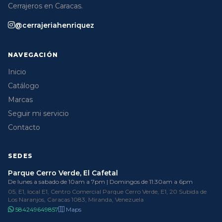
Cerrajeros en Caracas.
@cerrajeriahenriquez
NAVEGACIÓN
Inicio
Catálogo
Marcas
Seguir mi servicio
Contacto
SEDES
Parque Cerro Verde, El Cafetal
De lunes a sabado de 10am a 7pm | Domingos de 11:30am a 6pm
05, E1, local E1, Centro Comercial Parque Cerro Verde, E1, 20 Subida de
Los Naranjos, Caracas 1083, Miranda, Venezuela
584249649857
Maps