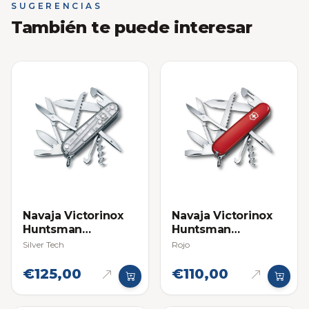
SUGERENCIAS
También te puede interesar
Navaja Victorinox
Navaja Victorinox
Huntsman
Huntsman
Multifuncional
Multifuncional
Silver Tech
Rojo
€125,00
€110,00