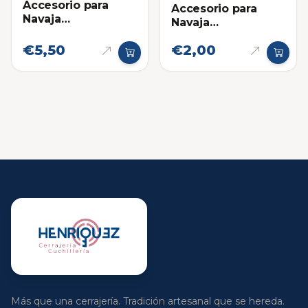
Accesorio para
Accesorio para
Navaja
Navaja
Multifuncional:
Multifuncional:
Destornillador
€5,50
€2,00
Pinza Victorinox
Victorinox
Más que una cerrajería. Tradición artesanal que se hereda.