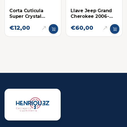
Corta Cuticula
Llave Jeep Grand
Super Crystal
Cherokee 2006-
Niquelado Grande
2007
€12,00
€60,00
6"