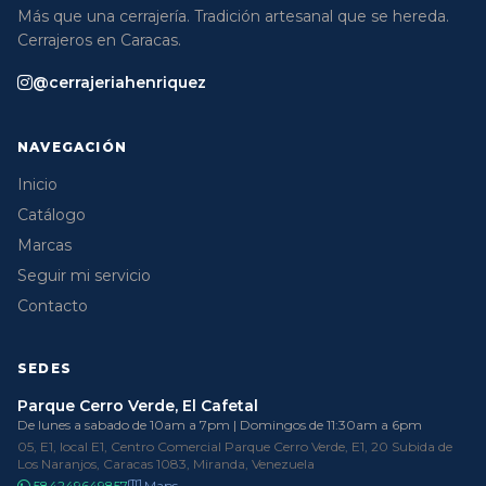
Más que una cerrajería. Tradición artesanal que se hereda.
Cerrajeros en Caracas.
@cerrajeriahenriquez
NAVEGACIÓN
Inicio
Catálogo
Marcas
Seguir mi servicio
Contacto
SEDES
Parque Cerro Verde, El Cafetal
De lunes a sabado de 10am a 7pm | Domingos de 11:30am a 6pm
05, E1, local E1, Centro Comercial Parque Cerro Verde, E1, 20 Subida de
Los Naranjos, Caracas 1083, Miranda, Venezuela
584249649857
Maps