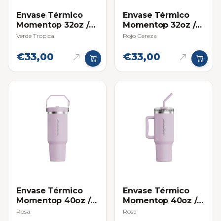
Envase Térmico
Envase Térmico
Momentop 32oz /
Momentop 32oz /
946 ml
946 ml
Verde Tropical
Rojo Cereza
€33,00
€33,00
Envase Térmico
Envase Térmico
Momentop 40oz /
Momentop 40oz /
1.18 L con Asa de
1.18 L con Asa de
Rosa
Rosa
Agarre
Agarre y Pitillo