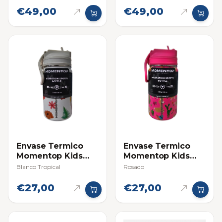
€49,00
€49,00
Envase Termico
Envase Termico
Momentop Kids
Momentop Kids
12oz / 355ml
12oz / 355ml
Blanco Tropical
Rosado
€27,00
€27,00