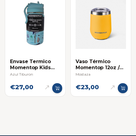
Envase Termico
Vaso Térmico
Momentop Kids
Momentop 12oz /
12oz / 355ml
355ml
Azul Tiburon
Mostaza
€27,00
€23,00