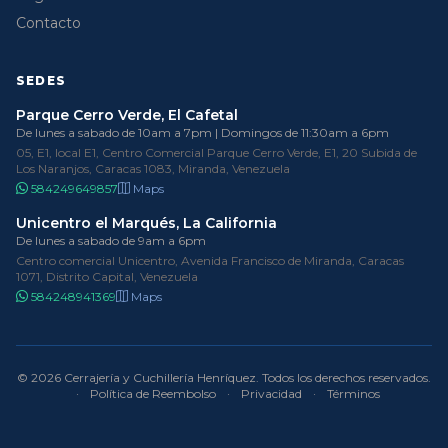
Contacto
SEDES
Parque Cerro Verde, El Cafetal
De lunes a sabado de 10am a 7pm | Domingos de 11:30am a 6pm
05, E1, local E1, Centro Comercial Parque Cerro Verde, E1, 20 Subida de
Los Naranjos, Caracas 1083, Miranda, Venezuela
584249649857
Maps
Unicentro el Marqués, La California
De lunes a sabado de 9am a 6pm
Centro comercial Unicentro, Avenida Francisco de Miranda, Caracas
1071, Distrito Capital, Venezuela
584248941369
Maps
© 2026 Cerrajería y Cuchillería Henríquez. Todos los derechos reservados.
·
Política de Reembolso
·
Privacidad
·
Términos