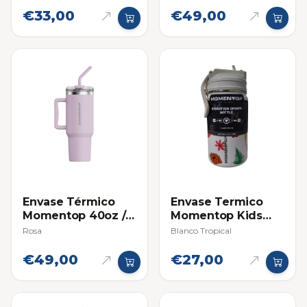
€33,00
€49,00
Envase Térmico
Envase Termico
Momentop 40oz /
Momentop Kids
1.18 L con Asa de
12oz / 355ml
Rosa
Blanco Tropical
Agarre y Pitillo
€49,00
€27,00