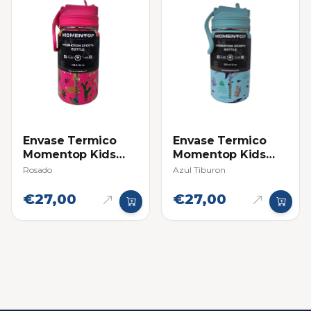
Envase Termico
Envase Termico
Momentop Kids
Momentop Kids
12oz / 355ml
12oz / 355ml
Rosado
Azul Tiburon
€27,00
€27,00