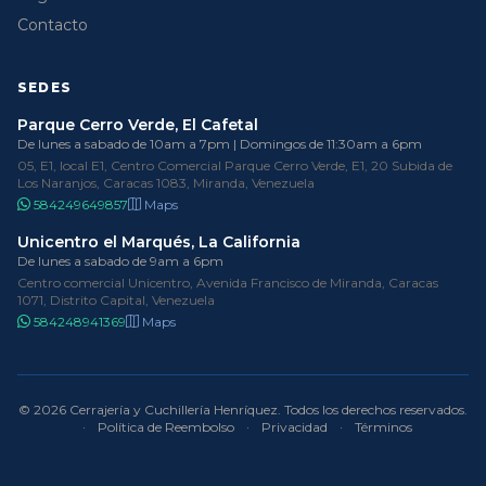
Contacto
SEDES
Parque Cerro Verde, El Cafetal
De lunes a sabado de 10am a 7pm | Domingos de 11:30am a 6pm
05, E1, local E1, Centro Comercial Parque Cerro Verde, E1, 20 Subida de
Los Naranjos, Caracas 1083, Miranda, Venezuela
584249649857
Maps
Unicentro el Marqués, La California
De lunes a sabado de 9am a 6pm
Centro comercial Unicentro, Avenida Francisco de Miranda, Caracas
1071, Distrito Capital, Venezuela
584248941369
Maps
© 2026 Cerrajería y Cuchillería Henríquez. Todos los derechos reservados.
·
Política de Reembolso
·
Privacidad
·
Términos