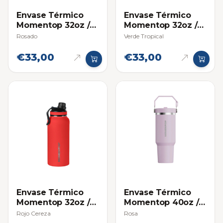
Envase Térmico
Envase Térmico
Momentop 32oz /
Momentop 32oz /
946 ml
946 ml
Rosado
Verde Tropical
€33,00
€33,00
Envase Térmico
Envase Térmico
Momentop 32oz /
Momentop 40oz /
946 ml
1.18 L con Asa de
Rojo Cereza
Rosa
Agarre