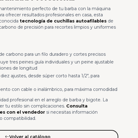
y mantenimiento perfecto de tu barba con la máquina
a ofrecer resultados profesionales en casa, esta
econocida
tecnología de cuchillas autoafilables
de
 carbono de precisión para recortes limpios y uniformes
e carbono para un filo duradero y cortes precisos
luye tres peines guía individuales y un peine ajustable
iones de longitud
diez ajustes, desde súper corto hasta 1/2", para
ento con cable o inalámbrico, para máxima comodidad
idad profesional en el arreglo de barba y bigote. La
r tu estilo sin complicaciones.
Consulta
les con el vendedor
si necesitas información
o compatibilidad.
Volver al catálogo