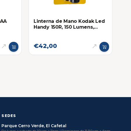
AAA
Linterna de Mano Kodak Led
Handy 150R, 150 Lumens,
Recargable
€42,00
SEDES
Parque Cerro Verde, El Cafetal
De lunes a sabado de 10am a 7pm | Domingos de 11:30am a 6pm