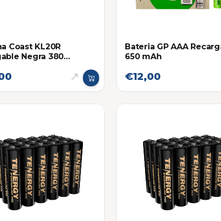
na Coast KL20R
Bateria GP AAA Recarg
able Negra 380
650 mAh
es
00
€12,00