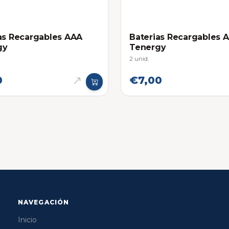
as Recargables AAA
Baterias Recargables 
gy
Tenergy
2 unid.
0
€7,00
NAVEGACIÓN
Inicio