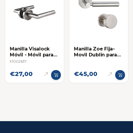
Manilla Visalock
Manilla Zoe Fija-
Móvil - Móvil para
Movil Dublin para
Cerraduras de
Cerraduras de
91002637
Embutir
Embutir
€27,00
€45,00