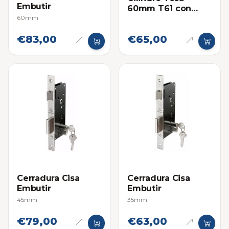
Embutir
60mm T61 con
60mm
Llaves de
Seguridad
€83,00
€65,00
Cerradura Cisa
Cerradura Cisa
Embutir
Embutir
45mm
35mm
€79,00
€63,00