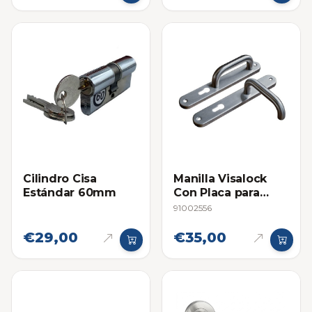
Cilindro Cisa
Manilla Visalock
Estándar 60mm
Con Placa para
Cerraduras de
91002556
Embutir
€29,00
€35,00