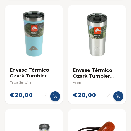
Envase Térmico
Envase Térmico
Ozark Tumbler
Ozark Tumbler
(22oz / 650 ml)
(22oz / 650 ml)
Tapa Sencilla
Acero
€20,00
€20,00