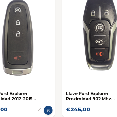
Ford Explorer
Llave Ford Explorer
idad 2012-2015
Proximidad 902 Mhz
onica original
Eléctronica Original 20
,00
€245,00
2019