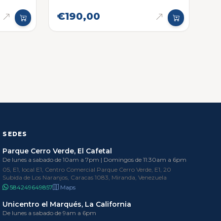
€190,00
SEDES
Parque Cerro Verde, El Cafetal
De lunes a sabado de 10am a 7pm | Domingos de 11:30am a 6pm
05, E1, local E1, Centro Comercial Parque Cerro Verde, E1, 20
Subida de Los Naranjos, Caracas 1083, Miranda, Venezuela
584249649857
Maps
Unicentro el Marqués, La California
De lunes a sabado de 9am a 6pm