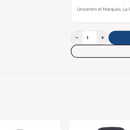
Unicentro el Marqués, La C
−
+