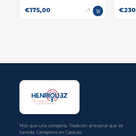
Eléctr
€175,00
€230
Más que una cerrajería. Tradición artesanal que se
hereda. Cerrajeros en Caracas.