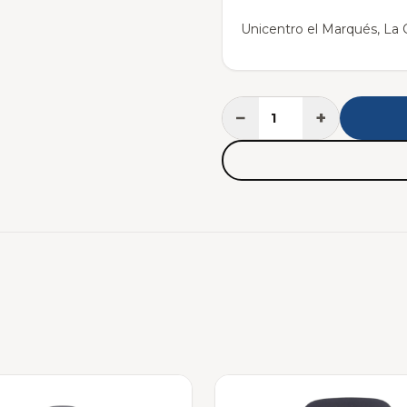
Unicentro el Marqués, La C
−
+