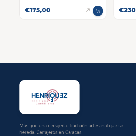
Eléctr
€175,00
€230
Más que una cerrajería. Tradición artesanal que se
hereda. Cerrajeros en Caracas.