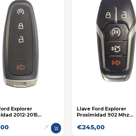
Ford Explorer
Llave Ford Explorer
idad 2012-2015
Proximidad 902 Mhz
onica original
Eléctronica Original 20
,00
€245,00
2019