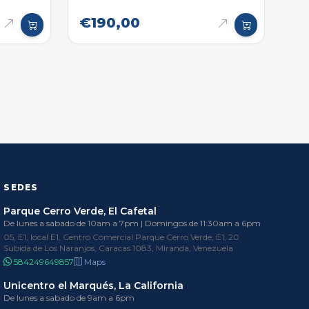
€190,00
SEDES
Parque Cerro Verde, El Cafetal
De lunes a sabado de 10am a 7pm | Domingos de 11:30am a 6pm
05, E1, local E1, Centro Comercial Parque Cerro Verde, E1, 20
Subida de Los Naranjos, Caracas 1083, Miranda, Venezuela
584249649857
Maps
Unicentro el Marqués, La California
De lunes a sabado de 9am a 6pm