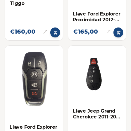
Tiggo
Llave Ford Explorer
Proximidad 2012-
2015 Eléctronica
€160,00
€165,00
original
Llave Jeep Grand
Cherokee 2011-2013
Proximidad Ilco
Llave Ford Explorer