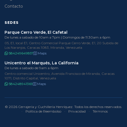
Contacto
SEDES
Parque Cerro Verde, El Cafetal
De lunes a sabado de 10am a 7pm | Domingos de 11:30am a 6pm
05, E1, local E1, Centro Comercial Parque Cerro Verde, E1, 20 Subida de
Los Naranjos, Caracas 1083, Miranda, Venezuela
584249649857
Maps
Unicentro el Marqués, La California
De lunes a sabado de 9am a 6pm
Centro comercial Unicentro, Avenida Francisco de Miranda, Caracas
1071, Distrito Capital, Venezuela
584248941369
Maps
© 2026 Cerrajería y Cuchillería Henríquez. Todos los derechos reservados.
·
Política de Reembolso
·
Privacidad
·
Términos