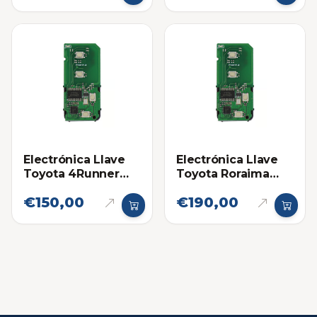
Electrónica Llave
Electrónica Llave
Toyota 4Runner
Toyota Roraima
14ACX
Land Cruiser
€150,00
€190,00
HYQ14AEM