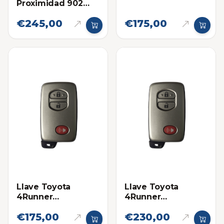
Proximidad 902
Mhz Eléctronica
€245,00
€175,00
Original 2016-2019
Llave Toyota
Llave Toyota
4Runner
4Runner
Proximidad 14ACX
Proximidad 14ACX
€175,00
€230,00
Eléctronica original