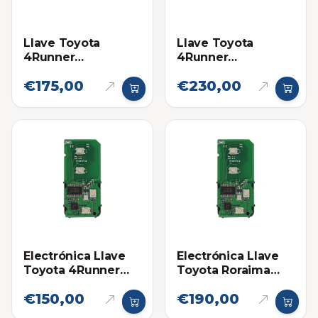
Llave Toyota
Llave Toyota
4Runner
4Runner
Proximidad 14ACX
Proximidad 14ACX
€175,00
€230,00
Eléctronica original
Electrónica Llave
Electrónica Llave
Toyota 4Runner
Toyota Roraima
14ACX
Land Cruiser
€150,00
€190,00
HYQ14AEM