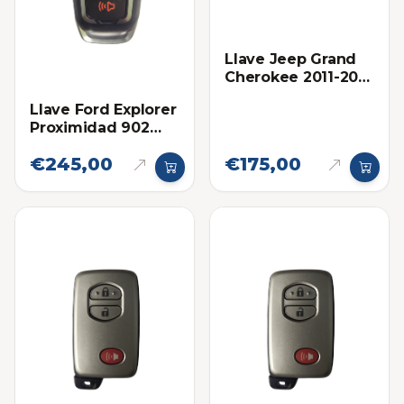
Llave Jeep Grand
Cherokee 2011-2013
Proximidad Ilco
Llave Ford Explorer
Proximidad 902
Mhz Eléctronica
€245,00
€175,00
Original 2016-2019