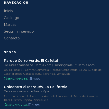
NAVEGACIÓN
Inicio
Catálogo
Marcas
Seguir mi servicio
Contacto
SEDES
Parque Cerro Verde, El Cafetal
De lunes a sabado de 10am a 7pm | Domingos de 11:30am a 6pm
05, E1, local E1, Centro Comercial Parque Cerro Verde, E1, 20 Subida de
Los Naranjos, Caracas 1083, Miranda, Venezuela
584249649857
Maps
Unicentro el Marqués, La California
De lunes a sabado de 9am a 6pm
Centro comercial Unicentro, Avenida Francisco de Miranda, Caracas
1071, Distrito Capital, Venezuela
584248941369
Maps