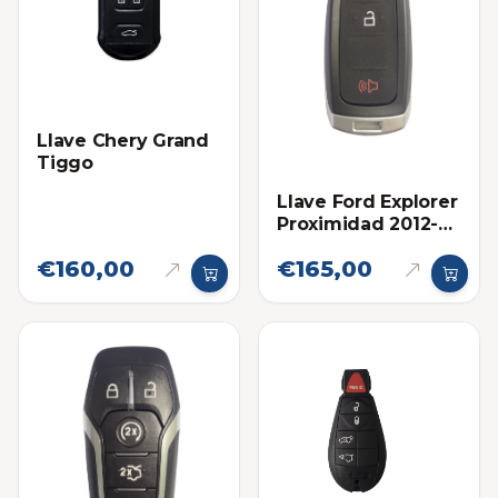
Llave Chery Grand
Tiggo
Llave Ford Explorer
Proximidad 2012-
2015 Eléctronica
€160,00
€165,00
original