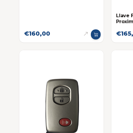
Llave 
Proxim
Eléctr
€160,00
€165