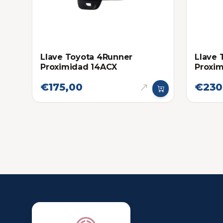
Llave Toyota 4Runner
Llave 
Proximidad 14ACX
Proxi
Eléctr
€175,00
€230