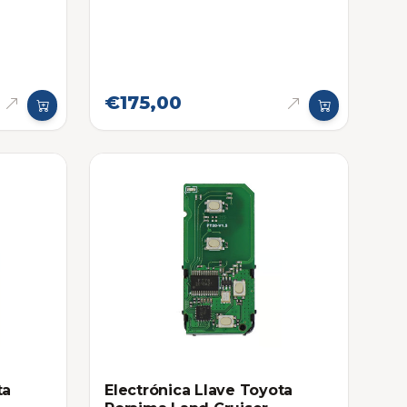
16-
€175,00
ta
Electrónica Llave Toyota