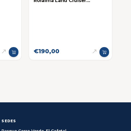
Roraima Land Cruiser
HYQ14AEM
€190,00
SEDES
Parque Cerro Verde, El Cafetal