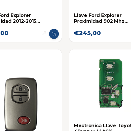
Ford Explorer
Llave Ford Explorer
idad 2012-2015
Proximidad 902 Mhz
onica original
Eléctronica Original 20
,00
€245,00
2019
Electrónica Llave Toyo