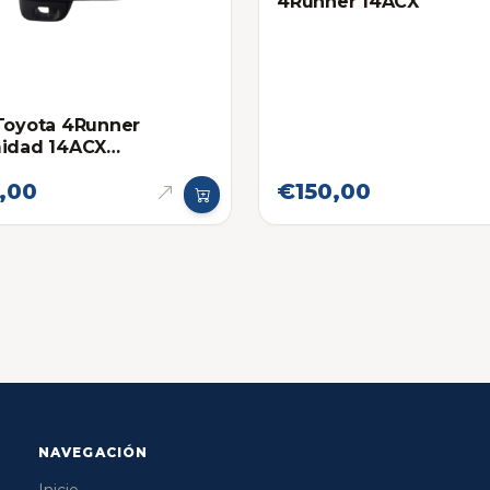
4Runner 14ACX
Toyota 4Runner
midad 14ACX
onica original
,00
€150,00
NAVEGACIÓN
Inicio