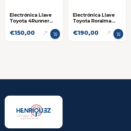
Electrónica Llave
Electrónica Llave
Toyota 4Runner
Toyota Roraima
14ACX
Land Cruiser
€150,00
€190,00
HYQ14AEM