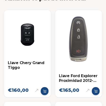
Llave Chery Grand
Tiggo
Llave Ford Explorer
Proximidad 2012-
2015 Eléctronica
€160,00
€165,00
original