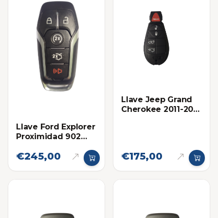
Llave Jeep Grand
Cherokee 2011-2013
Proximidad Ilco
Llave Ford Explorer
Proximidad 902
Mhz Eléctronica
€245,00
€175,00
Original 2016-2019