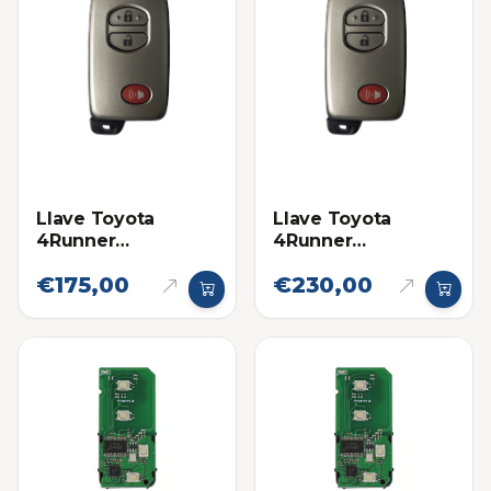
Llave Toyota
Llave Toyota
4Runner
4Runner
Proximidad 14ACX
Proximidad 14ACX
€175,00
€230,00
Eléctronica original