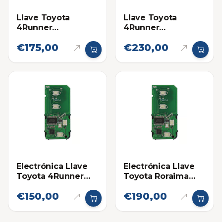
Llave Toyota
Llave Toyota
4Runner
4Runner
Proximidad 14ACX
Proximidad 14ACX
€175,00
€230,00
Eléctronica original
Electrónica Llave
Electrónica Llave
Toyota 4Runner
Toyota Roraima
14ACX
Land Cruiser
€150,00
€190,00
HYQ14AEM