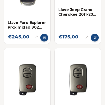
Llave Jeep Grand
Cherokee 2011-2013
Proximidad Ilco
Llave Ford Explorer
Proximidad 902
Mhz Eléctronica
€245,00
€175,00
Original 2016-2019