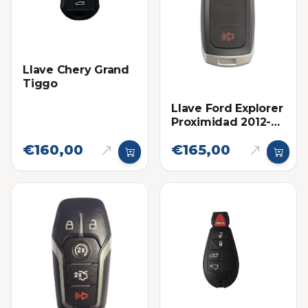
Llave Chery Grand
Tiggo
Llave Ford Explorer
Proximidad 2012-
2015 Eléctronica
€160,00
€165,00
original