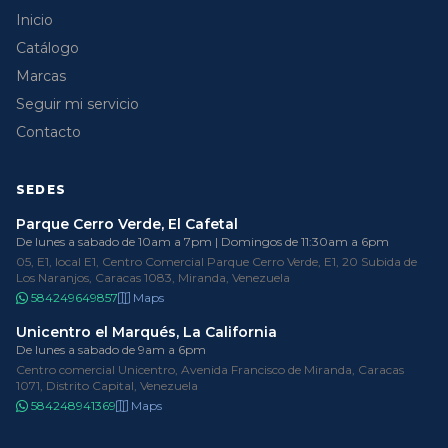
Inicio
Catálogo
Marcas
Seguir mi servicio
Contacto
SEDES
Parque Cerro Verde, El Cafetal
De lunes a sabado de 10am a 7pm | Domingos de 11:30am a 6pm
05, E1, local E1, Centro Comercial Parque Cerro Verde, E1, 20 Subida de
Los Naranjos, Caracas 1083, Miranda, Venezuela
584249649857
Maps
Unicentro el Marqués, La California
De lunes a sabado de 9am a 6pm
Centro comercial Unicentro, Avenida Francisco de Miranda, Caracas
1071, Distrito Capital, Venezuela
584248941369
Maps