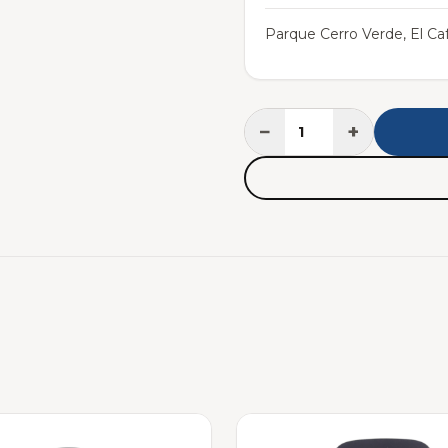
Parque Cerro Verde, El Caf
−
+