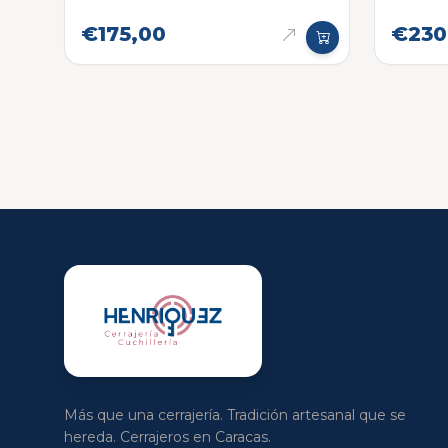
Eléctr
€175,00
€230
Más que una cerrajería. Tradición artesanal que se
hereda. Cerrajeros en Caracas.