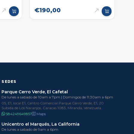
€190,00
SEDES
Parque Cerro Verde, El Cafetal
De lunes a sabado de 10am a 7pm | Domingos de 11:30am a 6pm
05, E1, local E1, Centro Comercial Parque Cerro Verde, E1, 20
Subida de Los Naranjos, Caracas 1083, Miranda, Venezuela
584249649857
Maps
Unicentro el Marqués, La California
De lunes a sabado de 9am a 6pm