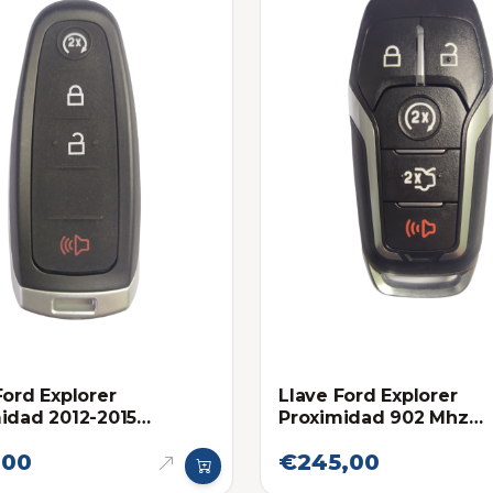
Ford Explorer
Llave Ford Explorer
idad 2012-2015
Proximidad 902 Mhz
onica original
Eléctronica Original 20
,00
€245,00
2019