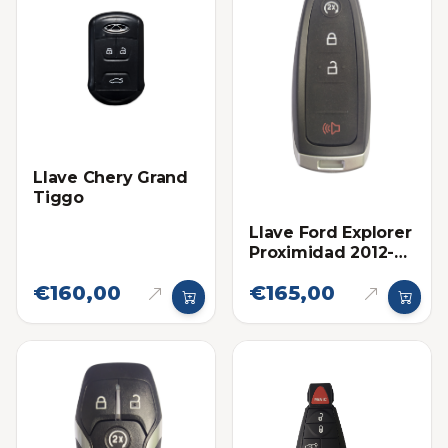
Llave Chery Grand
Tiggo
Llave Ford Explorer
Proximidad 2012-
2015 Eléctronica
€160,00
€165,00
original