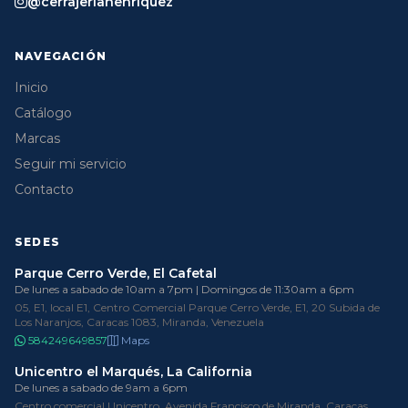
@cerrajeriahenriquez
NAVEGACIÓN
Inicio
Catálogo
Marcas
Seguir mi servicio
Contacto
SEDES
Parque Cerro Verde, El Cafetal
De lunes a sabado de 10am a 7pm | Domingos de 11:30am a 6pm
05, E1, local E1, Centro Comercial Parque Cerro Verde, E1, 20 Subida de
Los Naranjos, Caracas 1083, Miranda, Venezuela
584249649857
Maps
Unicentro el Marqués, La California
De lunes a sabado de 9am a 6pm
Centro comercial Unicentro, Avenida Francisco de Miranda, Caracas