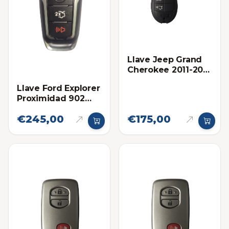
Llave Jeep Grand
Cherokee 2011-2013
Proximidad Ilco
Llave Ford Explorer
Proximidad 902
Mhz Eléctronica
€245,00
€175,00
Original 2016-2019