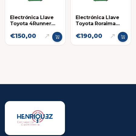
Electrónica Llave
Electrónica Llave
Toyota 4Runner
Toyota Roraima
14ACX
Land Cruiser
€150,00
€190,00
HYQ14AEM