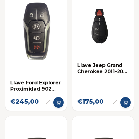
Llave Jeep Grand
Cherokee 2011-2013
Proximidad Ilco
Llave Ford Explorer
Proximidad 902
Mhz Eléctronica
€245,00
€175,00
Original 2016-2019