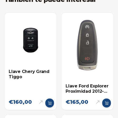
Llave Chery Grand
Tiggo
Llave Ford Explorer
Proximidad 2012-
2015 Eléctronica
€160,00
€165,00
original