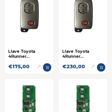
Llave Toyota
Llave Toyota
4Runner
4Runner
Proximidad 14ACX
Proximidad 14ACX
€175,00
€230,00
Eléctronica original