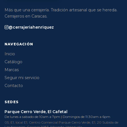
Más que una cerrajería. Tradición artesanal que se hereda.
Cerrajeros en Caracas.
@cerrajeriahenriquez
NAVEGACIÓN
Inicio
Catálogo
Marcas
Seguir mi servicio
Contacto
SEDES
Parque Cerro Verde, El Cafetal
De lunes a sabado de 10am a 7pm | Domingos de 11:30am a 6pm
05, E1, local E1, Centro Comercial Parque Cerro Verde, E1, 20 Subida de
Los Naranjos, Caracas 1083, Miranda, Venezuela