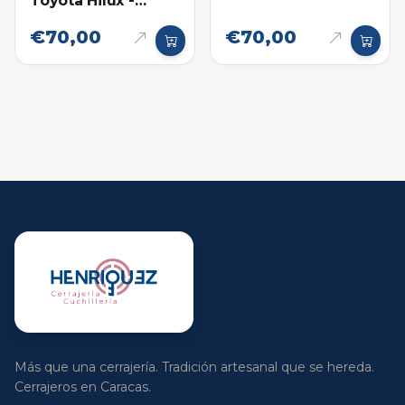
Toyota Hilux -
Fortuner Sin chip
€70,00
€70,00
Más que una cerrajería. Tradición artesanal que se hereda.
Cerrajeros en Caracas.