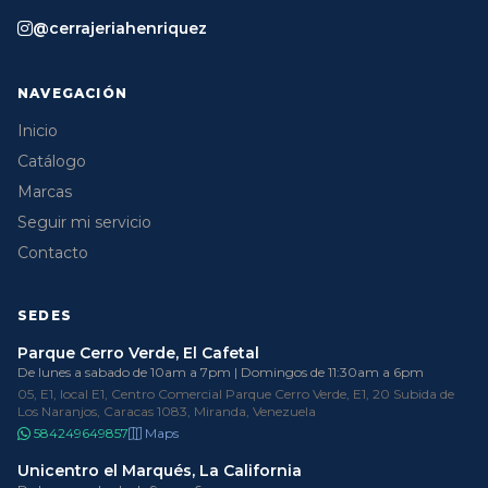
@cerrajeriahenriquez
NAVEGACIÓN
Inicio
Catálogo
Marcas
Seguir mi servicio
Contacto
SEDES
Parque Cerro Verde, El Cafetal
De lunes a sabado de 10am a 7pm | Domingos de 11:30am a 6pm
05, E1, local E1, Centro Comercial Parque Cerro Verde, E1, 20 Subida de
Los Naranjos, Caracas 1083, Miranda, Venezuela
584249649857
Maps
Unicentro el Marqués, La California