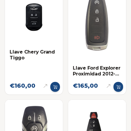
Llave Chery Grand
Tiggo
Llave Ford Explorer
Proximidad 2012-
2015 Eléctronica
€160,00
€165,00
original