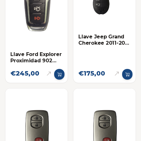
Llave Jeep Grand
Cherokee 2011-2013
Proximidad Ilco
Llave Ford Explorer
Proximidad 902
Mhz Eléctronica
€245,00
€175,00
Original 2016-2019