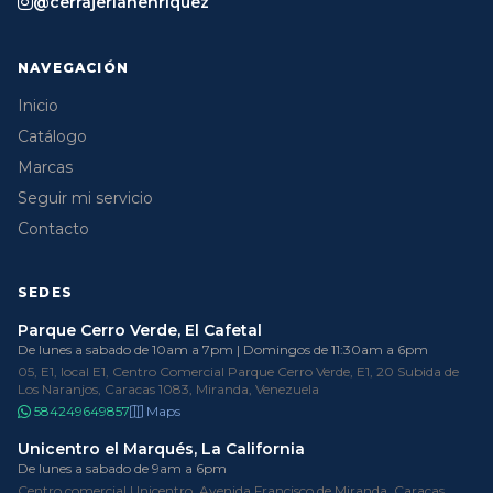
@cerrajeriahenriquez
NAVEGACIÓN
Inicio
Catálogo
Marcas
Seguir mi servicio
Contacto
SEDES
Parque Cerro Verde, El Cafetal
De lunes a sabado de 10am a 7pm | Domingos de 11:30am a 6pm
05, E1, local E1, Centro Comercial Parque Cerro Verde, E1, 20 Subida de
Los Naranjos, Caracas 1083, Miranda, Venezuela
584249649857
Maps
Unicentro el Marqués, La California
De lunes a sabado de 9am a 6pm
Centro comercial Unicentro, Avenida Francisco de Miranda, Caracas