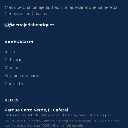
Más que una cerrajería. Tradición artesanal que se hereda.
Cerrajeros en Caracas.
@cerrajeriahenriquez
NAVEGACIÓN
Inicio
Catálogo
Marcas
Seguir mi servicio
Contacto
SEDES
Parque Cerro Verde, El Cafetal
De lunes a sabado de 10am a 7pm | Domingos de 11:30am a 6pm
05, E1, local E1, Centro Comercial Parque Cerro Verde, E1, 20 Subida de
Los Naranjos, Caracas 1083, Miranda, Venezuela