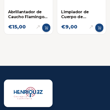
Abrillantador de
Limpiador de
Caucho Flamingo
Cuerpo de
Spray 500ml
Aceleracion y
€15,00
€9,00
Toma de Aire
Flamingo