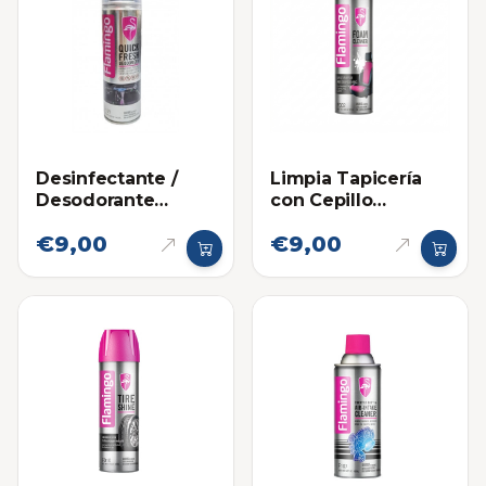
Desinfectante /
Limpia Tapicería
Desodorante
con Cepillo
Granada Flamingo
Flamingo 650ml
€9,00
€9,00
(220ml)