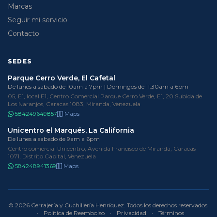
Marcas
Seguir mi servicio
Contacto
SEDES
Parque Cerro Verde, El Cafetal
De lunes a sabado de 10am a 7pm | Domingos de 11:30am a 6pm
05, E1, local E1, Centro Comercial Parque Cerro Verde, E1, 20 Subida de
Los Naranjos, Caracas 1083, Miranda, Venezuela
584249649857
Maps
Unicentro el Marqués, La California
De lunes a sabado de 9am a 6pm
Centro comercial Unicentro, Avenida Francisco de Miranda, Caracas
1071, Distrito Capital, Venezuela
584248941369
Maps
© 2026 Cerrajería y Cuchillería Henríquez. Todos los derechos reservados.
·
Política de Reembolso
·
Privacidad
·
Términos