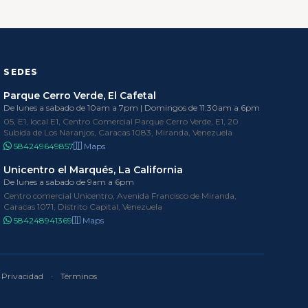
SEDES
Parque Cerro Verde, El Cafetal
De lunes a sabado de 10am a 7pm | Domingos de 11:30am a 6pm
05, E1, local E1, Centro Comercial Parque Cerro Verde, E1, 20
Subida de Los Naranjos, Caracas 1083, Miranda, Venezuela
584249649857
Maps
Unicentro el Marqués, La California
De lunes a sabado de 9am a 6pm
Centro comercial Unicentro, Avenida Francisco de Miranda,
Caracas 1071, Distrito Capital, Venezuela
584248941369
Maps
Privacidad
·
Términos