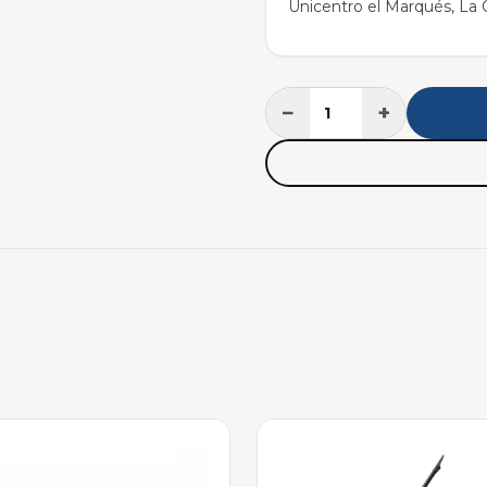
Unicentro el Marqués, La C
−
+