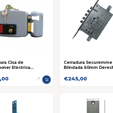
ura Cisa de
Cerradura Securemme
oner Eléctrica
Blindada 60mm Derec
ha
,00
€245,00