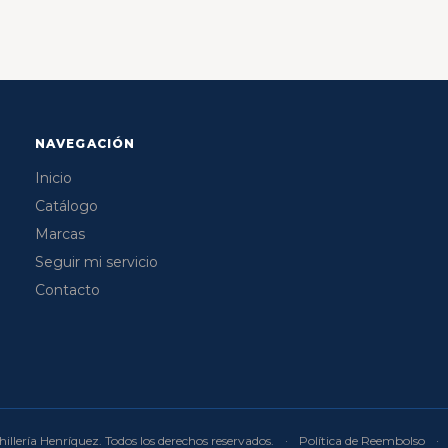
NAVEGACIÓN
Inicio
Catálogo
Marcas
Seguir mi servicio
Contacto
illería Henríquez. Todos los derechos reservados.
·
Política de Reembolso
·