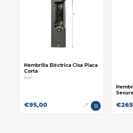
Hembrilla Eléctrica Cisa Placa
Corta
110V
Hembri
Secur
€95,00
€265