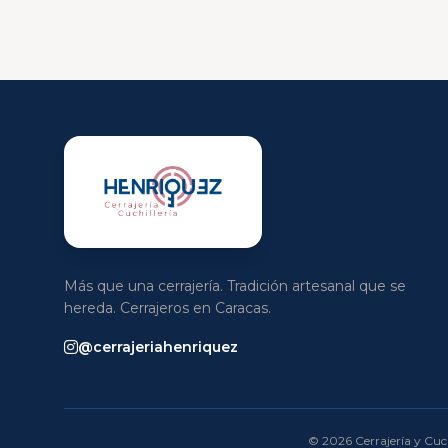
Más que una cerrajería. Tradición artesanal que se
hereda. Cerrajeros en Caracas.
@cerrajeriahenriquez
© 2026 Cerrajería y Cuch