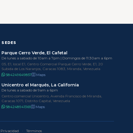
SEDES
Parque Cerro Verde, El Cafetal
De lunes a sabado de 10am a 7pm | Domingos de 11:30am a 6pm
05, E1, local E1, Centro Comercial Parque Cerro Verde, E1, 20
Subida de Los Naranjos, Caracas 1083, Miranda, Venezuela
584249649857
Maps
Unicentro el Marqués, La California
De lunes a sabado de 9am a 6pm
Centro comercial Unicentro, Avenida Francisco de Miranda,
Caracas 1071, Distrito Capital, Venezuela
584248941369
Maps
Privacidad
·
Términos