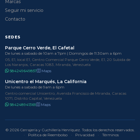
Marcas
Seguir mi servicio
Contacto
SEDES
Parque Cerro Verde, El Cafetal
De lunes a sabado de 10am a 7pm | Domingos de 11:30am a 6pm
05, E1, local E1, Centro Comercial Parque Cerro Verde, E1, 20 Subida de
Los Naranjos, Caracas 1083, Miranda, Venezuela
584249649857
Maps
Unicentro el Marqués, La California
De lunes a sabado de 9am a 6pm
Centro comercial Unicentro, Avenida Francisco de Miranda, Caracas
1071, Distrito Capital, Venezuela
584248941369
Maps
© 2026 Cerrajería y Cuchillería Henríquez. Todos los derechos reservados.
·
Política de Reembolso
·
Privacidad
·
Términos