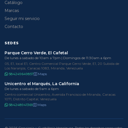
Catálogo
Marcas
Seguir mi servicio
Contacto
SEDES
Parque Cerro Verde, El Cafetal
De lunes a sabado de 10am a 7pm | Domingos de 11:30am a 6pm
05, E1, local E1, Centro Comercial Parque Cerro Verde, E1, 20 Subida de
Los Naranjos, Caracas 1083, Miranda, Venezuela
584249649857
Maps
Unicentro el Marqués, La California
De lunes a sabado de 9am a 6pm
Centro comercial Unicentro, Avenida Francisco de Miranda, Caracas
1071, Distrito Capital, Venezuela
584248941369
Maps
© 2026 Cerrajería y Cuchillería Henríquez. Todos los derechos reservados.