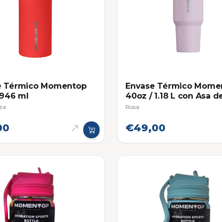
e Térmico Momentop
Envase Térmico Mome
 946 ml
40oz / 1.18 L con Asa d
Agarre
za
Rosa
00
€49,00