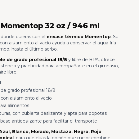
 Momentop 32 oz / 946 ml
s donde quieras con el
envase térmico Momentop
. Su
on aislamiento al vacío ayuda a conservar el agua fría
empo, hasta el último sorbo.
le de grado profesional 18/8
y libre de BPA, ofrece
istencia y practicidad para acompañarte en el gimnasio,
ire libre.
l
 de grado profesional 18/8
con aislamiento al vacío
para alimentos
uras, con cubierta deslizante y apta para popotes
se antideslizante para facilitar el transporte
 Azul, Blanco, Morado, Mostaza, Negro, Rojo
opical
, para que elijas la opción que mejor combine