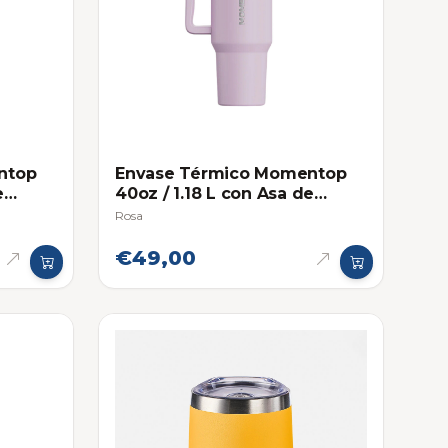
ntop
Envase Térmico Momentop
e
40oz / 1.18 L con Asa de
Agarre y Pitillo
Rosa
€49,00