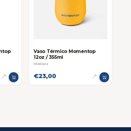
ntop
Vaso Térmico Momentop
12oz / 355ml
Mostaza
€23,00