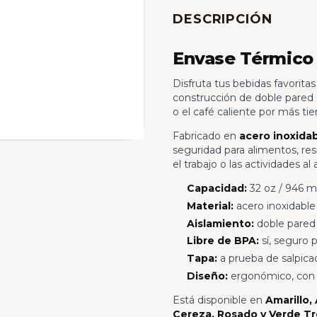
DESCRIPCIÓN
Envase Térmico
Disfruta tus bebidas favorita
construcción de doble pared c
o el café caliente por más ti
Fabricado en
acero inoxidab
seguridad para alimentos, res
el trabajo o las actividades al a
Capacidad:
32 oz / 946 m
Material:
acero inoxidable
Aislamiento:
doble pared 
Libre de BPA:
sí, seguro 
Tapa:
a prueba de salpicad
Diseño:
ergonómico, con ba
Está disponible en
Amarillo,
Cereza, Rosado y Verde Tr