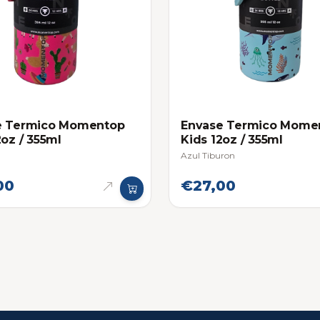
e Termico Momentop
Envase Termico Mome
2oz / 355ml
Kids 12oz / 355ml
Azul Tiburon
00
€27,00