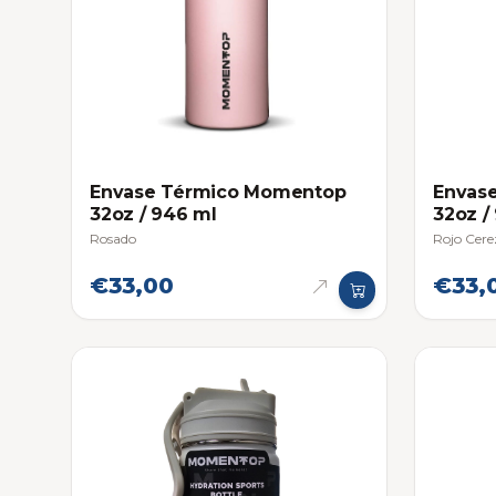
Envase Térmico Momentop
Envas
32oz / 946 ml
32oz /
Rosado
Rojo Cere
€33,00
€33,