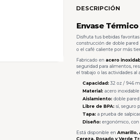
DESCRIPCIÓN
Envase Térmico
Disfruta tus bebidas favorita
construcción de doble pared c
o el café caliente por más ti
Fabricado en
acero inoxidab
seguridad para alimentos, res
el trabajo o las actividades al a
Capacidad:
32 oz / 946 m
Material:
acero inoxidable
Aislamiento:
doble pared 
Libre de BPA:
sí, seguro 
Tapa:
a prueba de salpicad
Diseño:
ergonómico, con ba
Está disponible en
Amarillo,
Cereza, Rosado y Verde Tr