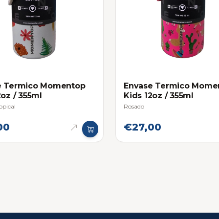
e Termico Momentop
Envase Termico Mome
2oz / 355ml
Kids 12oz / 355ml
opical
Rosado
00
€27,00