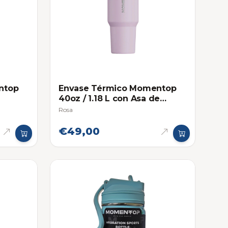
ntop
Envase Térmico Momentop
40oz / 1.18 L con Asa de
Agarre
Rosa
€49,00