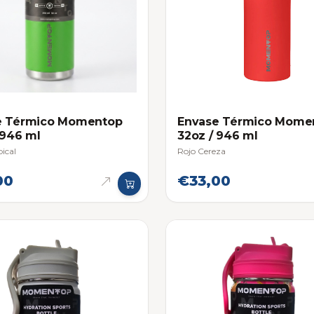
e Térmico Momentop
Envase Térmico Mome
 946 ml
32oz / 946 ml
pical
Rojo Cereza
00
€33,00