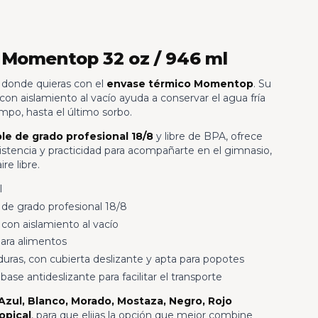
 Momentop 32 oz / 946 ml
s donde quieras con el
envase térmico Momentop
. Su
on aislamiento al vacío ayuda a conservar el agua fría
empo, hasta el último sorbo.
le de grado profesional 18/8
y libre de BPA, ofrece
istencia y practicidad para acompañarte en el gimnasio,
ire libre.
l
 de grado profesional 18/8
con aislamiento al vacío
para alimentos
uras, con cubierta deslizante y apta para popotes
se antideslizante para facilitar el transporte
 Azul, Blanco, Morado, Mostaza, Negro, Rojo
opical
, para que elijas la opción que mejor combine