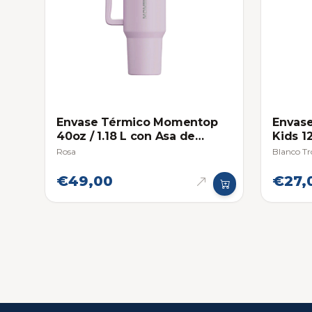
Envase Térmico Momentop
Envas
40oz / 1.18 L con Asa de
Kids 1
Agarre y Pitillo
Rosa
Blanco Tr
€49,00
€27,