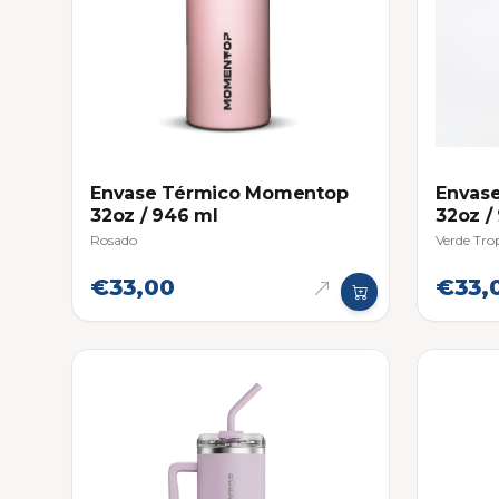
Envase Térmico Momentop
Envas
32oz / 946 ml
32oz /
Rosado
Verde Tro
€33,00
€33,