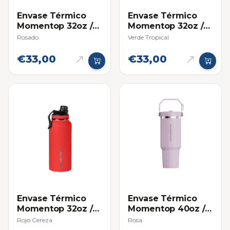
Envase Térmico
Envase Térmico
Momentop 32oz /
Momentop 32oz /
946 ml
946 ml
Rosado
Verde Tropical
€33,00
€33,00
Envase Térmico
Envase Térmico
Momentop 32oz /
Momentop 40oz /
946 ml
1.18 L con Asa de
Rojo Cereza
Rosa
Agarre