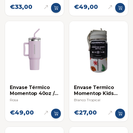
€33,00
€49,00
Envase Térmico
Envase Termico
Momentop 40oz /
Momentop Kids
1.18 L con Asa de
12oz / 355ml
Rosa
Blanco Tropical
Agarre y Pitillo
€49,00
€27,00