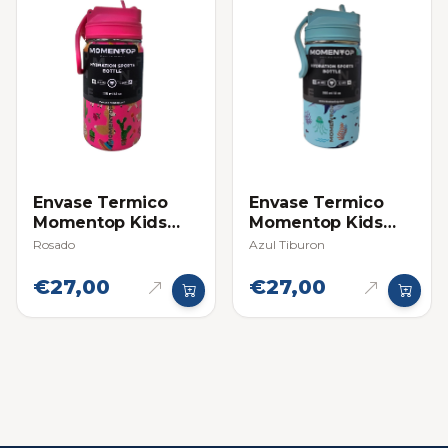
Envase Termico
Envase Termico
Momentop Kids
Momentop Kids
12oz / 355ml
12oz / 355ml
Rosado
Azul Tiburon
€27,00
€27,00