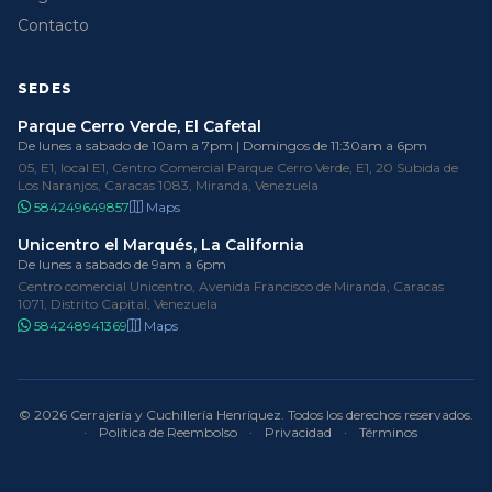
Contacto
SEDES
Parque Cerro Verde, El Cafetal
De lunes a sabado de 10am a 7pm | Domingos de 11:30am a 6pm
05, E1, local E1, Centro Comercial Parque Cerro Verde, E1, 20 Subida de
Los Naranjos, Caracas 1083, Miranda, Venezuela
584249649857
Maps
Unicentro el Marqués, La California
De lunes a sabado de 9am a 6pm
Centro comercial Unicentro, Avenida Francisco de Miranda, Caracas
1071, Distrito Capital, Venezuela
584248941369
Maps
© 2026 Cerrajería y Cuchillería Henríquez. Todos los derechos reservados.
·
Política de Reembolso
·
Privacidad
·
Términos