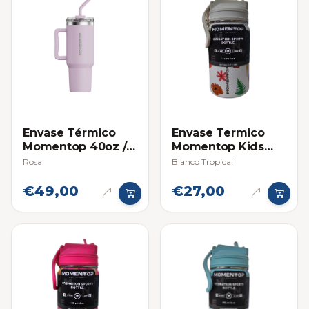
Envase Térmico
Envase Termico
Momentop 40oz /
Momentop Kids
1.18 L con Asa de
12oz / 355ml
Rosa
Blanco Tropical
Agarre y Pitillo
€49,00
€27,00