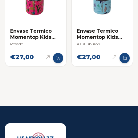
Envase Termico
Envase Termico
Momentop Kids
Momentop Kids
12oz / 355ml
12oz / 355ml
Rosado
Azul Tiburon
€27,00
€27,00