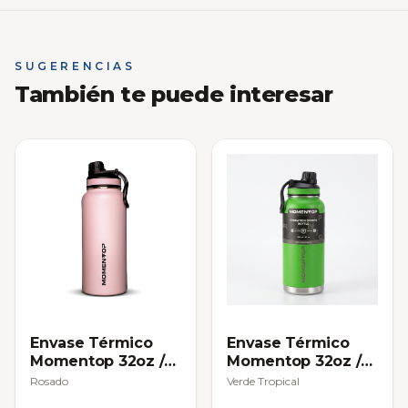
SUGERENCIAS
También te puede interesar
Envase Térmico
Envase Térmico
Momentop 32oz /
Momentop 32oz /
946 ml
946 ml
Rosado
Verde Tropical