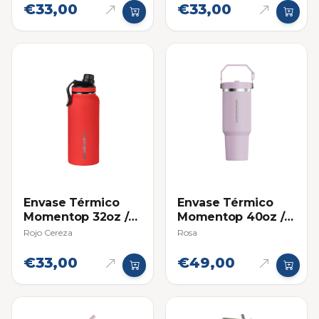
€33,00
€33,00
Envase Térmico
Envase Térmico
Momentop 32oz /
Momentop 40oz /
946 ml
1.18 L con Asa de
Rojo Cereza
Rosa
Agarre
€33,00
€49,00