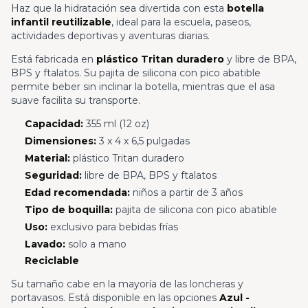
Haz que la hidratación sea divertida con esta
botella
infantil reutilizable
, ideal para la escuela, paseos,
actividades deportivas y aventuras diarias.
Está fabricada en
plástico Tritan duradero
y libre de BPA,
BPS y ftalatos. Su pajita de silicona con pico abatible
permite beber sin inclinar la botella, mientras que el asa
suave facilita su transporte.
Capacidad:
355 ml (12 oz)
Dimensiones:
3 x 4 x 6,5 pulgadas
Material:
plástico Tritan duradero
Seguridad:
libre de BPA, BPS y ftalatos
Edad recomendada:
niños a partir de 3 años
Tipo de boquilla:
pajita de silicona con pico abatible
Uso:
exclusivo para bebidas frías
Lavado:
solo a mano
Reciclable
Su tamaño cabe en la mayoría de las loncheras y
portavasos. Está disponible en las opciones
Azul -