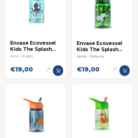
Envase Ecovessel
Envase Ecovessel
Kids The Splash
Kids The Splash
12oz (354ml)
12oz (354ml)
Azul - Pulpo
Verde - Elefante
€19,00
€19,00