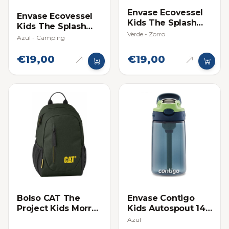
Envase Ecovessel
Envase Ecovessel
Kids The Splash
Kids The Splash
12oz (354ml)
Verde - Zorro
12oz (354ml)
Azul - Camping
€19,00
€19,00
Bolso CAT The
Envase Contigo
Project Kids Morral
Kids Autospout 14
Verde
Oz
Azul