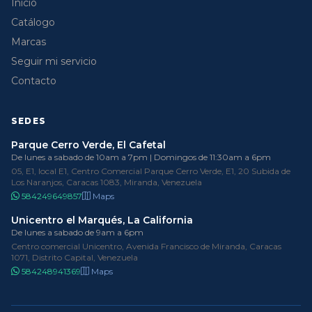
Inicio
Catálogo
Marcas
Seguir mi servicio
Contacto
SEDES
Parque Cerro Verde, El Cafetal
De lunes a sabado de 10am a 7pm | Domingos de 11:30am a 6pm
05, E1, local E1, Centro Comercial Parque Cerro Verde, E1, 20 Subida de
Los Naranjos, Caracas 1083, Miranda, Venezuela
584249649857
Maps
Unicentro el Marqués, La California
De lunes a sabado de 9am a 6pm
Centro comercial Unicentro, Avenida Francisco de Miranda, Caracas
1071, Distrito Capital, Venezuela
584248941369
Maps