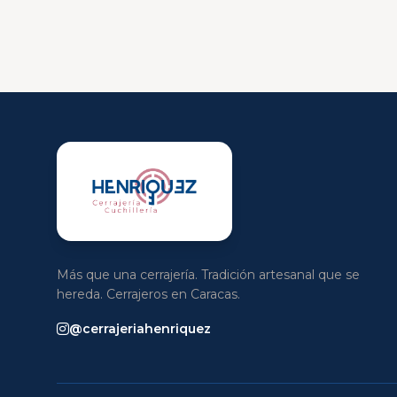
Más que una cerrajería. Tradición artesanal que se
hereda. Cerrajeros en Caracas.
@cerrajeriahenriquez