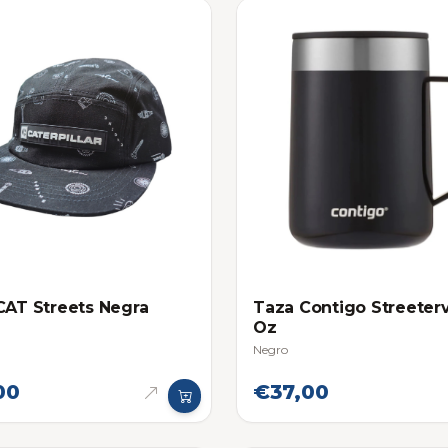
CAT Streets Negra
Taza Contigo Streeterv
Oz
Negro
00
€37,00