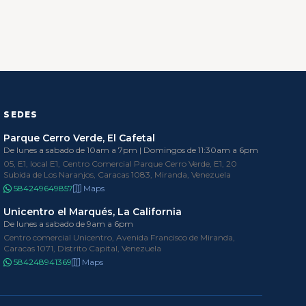
SEDES
Parque Cerro Verde, El Cafetal
De lunes a sabado de 10am a 7pm | Domingos de 11:30am a 6pm
05, E1, local E1, Centro Comercial Parque Cerro Verde, E1, 20
Subida de Los Naranjos, Caracas 1083, Miranda, Venezuela
584249649857
Maps
Unicentro el Marqués, La California
De lunes a sabado de 9am a 6pm
Centro comercial Unicentro, Avenida Francisco de Miranda,
Caracas 1071, Distrito Capital, Venezuela
584248941369
Maps