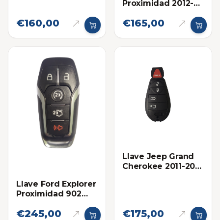
Proximidad 2012-
2015 Eléctronica
€160,00
€165,00
original
Llave Jeep Grand
Cherokee 2011-2013
Proximidad Ilco
Llave Ford Explorer
Proximidad 902
Mhz Eléctronica
€245,00
€175,00
Original 2016-2019