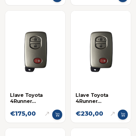
Llave Toyota
Llave Toyota
4Runner
4Runner
Proximidad 14ACX
Proximidad 14ACX
€175,00
€230,00
Eléctronica original