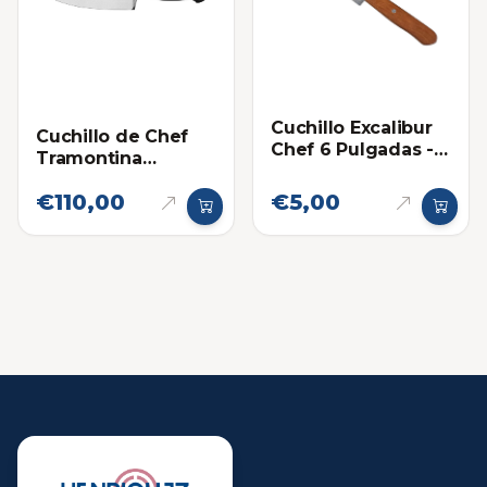
Cuchillo Excalibur
Cuchillo de Chef
Chef 6 Pulgadas -
Tramontina
Mango Madera
Century de 6
€110,00
€5,00
Pulgadas