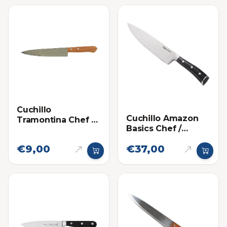
Cuchillo
Cuchillo Amazon
Tramontina Chef 8
Basics Chef /
Pulgadas - Mango
Cebollero 8
Madera
€9,00
€37,00
Pulgadas