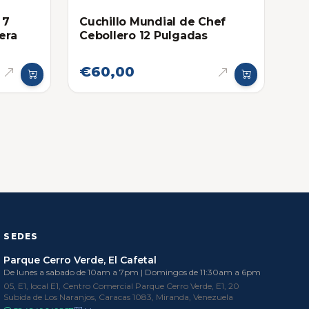
 7
Cuchillo Mundial de Chef
era
Cebollero 12 Pulgadas
€60,00
SEDES
Parque Cerro Verde, El Cafetal
De lunes a sabado de 10am a 7pm | Domingos de 11:30am a 6pm
05, E1, local E1, Centro Comercial Parque Cerro Verde, E1, 20
Subida de Los Naranjos, Caracas 1083, Miranda, Venezuela