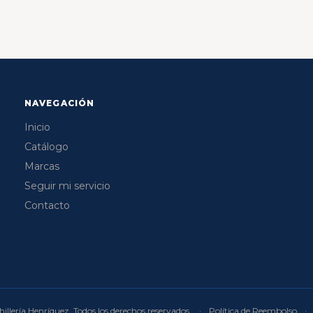
NAVEGACIÓN
Inicio
Catálogo
Marcas
Seguir mi servicio
Contacto
illería Henríquez. Todos los derechos reservados.
·
Política de Reembolso
·