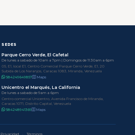
SEDES
Parque Cerro Verde, El Cafetal
De lunes a sabado de 10am a 7pm | Domingos de 11:30am a 6pm
05, E1, local E1, Centro Comercial Parque Cerro Verde, E1, 20
Subida de Los Naranjos, Caracas 1083, Miranda, Venezuela
584249649857
Maps
Unicentro el Marqués, La California
De lunes a sabado de 9am a 6pm
Centro comercial Unicentro, Avenida Francisco de Miranda,
Caracas 1071, Distrito Capital, Venezuela
584248941369
Maps
Privacidad
·
Términos