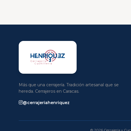
Más que una cerrajería. Tradición artesanal que se
hereda. Cerrajeros en Caracas.
@cerrajeriahenriquez
© 2026 Cerrajería y Cuch