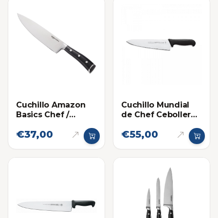
Cuchillo Amazon
Cuchillo Mundial
Basics Chef /
de Chef Cebollero
Cebollero 8
10 Pulgadas
€37,00
€55,00
Pulgadas