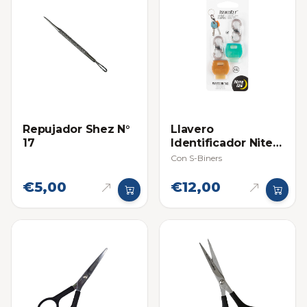
Repujador Shez N°
Llavero
17
Identificador Nite
Ize (Gomitas)
Con S-Biners
€5,00
€12,00