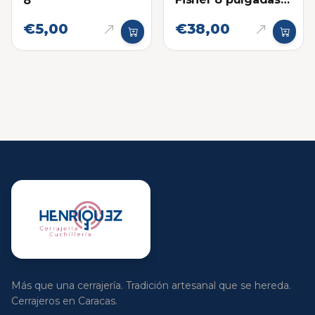
8
(Costura-Sastre)
€5,00
€38,00
Más que una cerrajería. Tradición artesanal que se hereda.
Cerrajeros en Caracas.